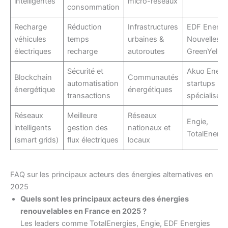
intelligentes
micro-réseaux
consommation
Recharge
Réduction
Infrastructures
EDF Energi
véhicules
temps
urbaines &
Nouvelles,
électriques
recharge
autoroutes
GreenYello
Sécurité et
Akuo Energ
Blockchain
Communautés
automatisation
startups
énergétique
énergétiques
transactions
spécialisée
Réseaux
Meilleure
Réseaux
Engie,
intelligents
gestion des
nationaux et
TotalEnergi
(smart grids)
flux électriques
locaux
FAQ sur les principaux acteurs des énergies alternatives en
2025
Quels sont les principaux acteurs des énergies
renouvelables en France en 2025 ?
Les leaders comme TotalEnergies, Engie, EDF Energies