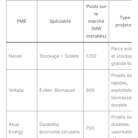
Poids sur
le
Type de
PME
Spécialité
marché
projets cl
(MW
installés)
Parcs solair
Neoen
Stockage + Solaire
1200
et stockage 
grande échel
Projets éolie
rapides,
Voltalia
Éolien, Biomasse
900
exploitation
biomasse
durable
Projets loca
Akuo
Durabilité,
durables,
750
Energy
économie circulaire
valorisation