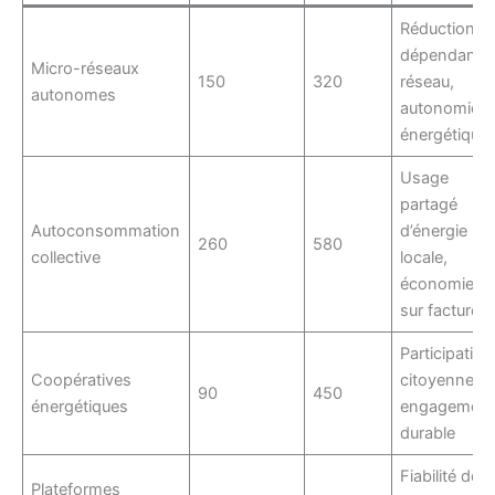
Réduction
dépendance
Micro-réseaux
150
320
réseau,
autonomes
autonomie
énergétique
Usage
partagé
Autoconsommation
d’énergie
260
580
collective
locale,
économie
sur facture
Participation
Coopératives
citoyenne,
90
450
énergétiques
engagemen
durable
Fiabilité des
Plateformes