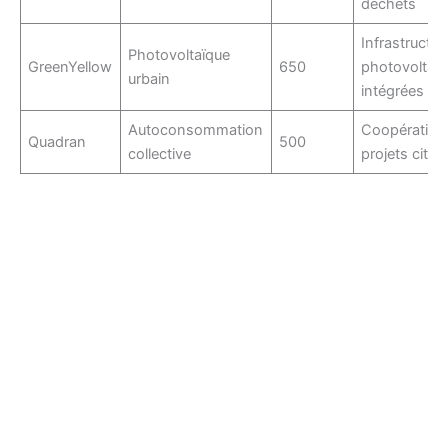
déchets
Infrastructur
Photovoltaïque
GreenYellow
650
photovoltaï
urbain
intégrées
Autoconsommation
Coopératives
Quadran
500
collective
projets cito