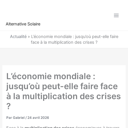
Aller
au
contenu
Alternative Solaire
Actualité
»
L’économie mondiale : jusqu’où peut-elle faire
face à la multiplication des crises ?
L’économie mondiale :
jusqu’où peut-elle faire face
à la multiplication des crises
?
Par
Gabriel
/
24 avril 2026
Face à la
multiplication des crises
économiques à travers