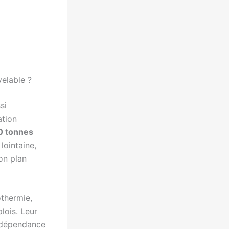
elable ?
si
ation
0 tonnes
lointaine,
on plan
othermie,
lois. Leur
a dépendance