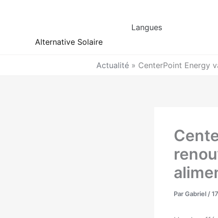
Aller
au
Langues
contenu
Alternative Solaire
Actualité
»
CenterPoint Energy va
Cente
renou
alimen
Par
Gabriel
/
1