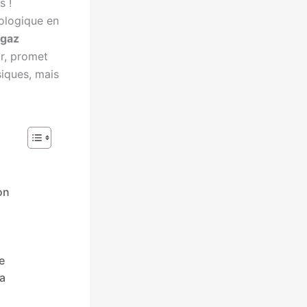
s !
ologique en
gaz
ir, promet
siques, mais
on
e
la