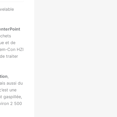
velable
nterPoint
échets
ue et de
 Dem-Con HZI
de traiter
tion
,
ais aussi du
c’est une
t gaspillée,
viron 2 500