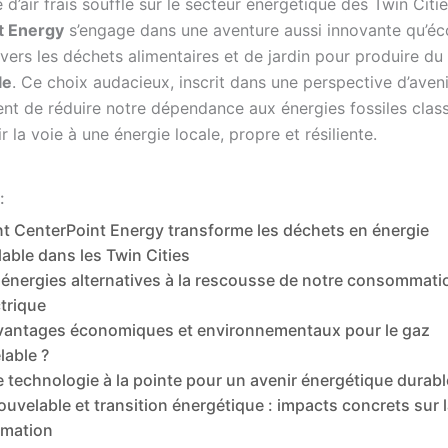
d’air frais souffle sur le secteur énergétique des Twin Citie
t Energy
s’engage dans une aventure aussi innovante qu’éc
 vers les déchets alimentaires et de jardin pour produire du
le
. Ce choix audacieux, inscrit dans une perspective d’aven
nt de réduire notre dépendance aux énergies fossiles clas
ir la voie à une énergie locale, propre et résiliente.
:
 CenterPoint Energy transforme les déchets en énergie
able dans les Twin Cities
 énergies alternatives à la rescousse de notre consommati
ctrique
vantages économiques et environnementaux pour le gaz
lable ?
 technologie à la pointe pour un avenir énergétique durabl
uvelable et transition énergétique : impacts concrets sur 
mation