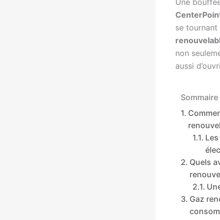
Une bouffée 
CenterPoin
se tournant
renouvelab
non seuleme
aussi d’ouvr
Sommaire 
Comment
renouvel
Les
éle
Quels a
renouve
Une
Gaz reno
consom