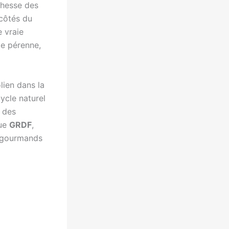
ichesse des
 côtés du
 vraie
ie pérenne,
olien dans la
ycle naturel
 des
que
GRDF
,
s gourmands