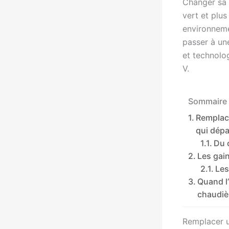
Changer sa 
vert et plu
environnemen
passer à une
et technolo
V.
Sommaire 
Remplace
qui dépa
Du 
Les gai
Les
Quand l
chaudiè
Remplacer un