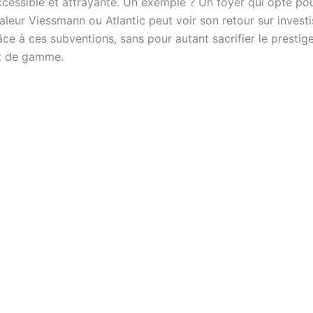
accessible et attrayante. Un exemple ? Un foyer qui opte po
leur Viessmann ou Atlantic peut voir son retour sur invest
ce à ces subventions, sans pour autant sacrifier le prestige
t de gamme.