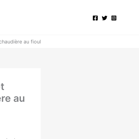
chaudière au fioul
t
ère au