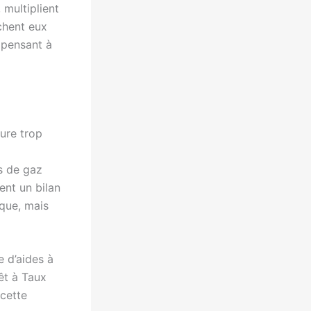
 multiplient
nchent eux
 pensant à
ture trop
s de gaz
ent un bilan
que, mais
e d’aides à
rêt à Taux
 cette