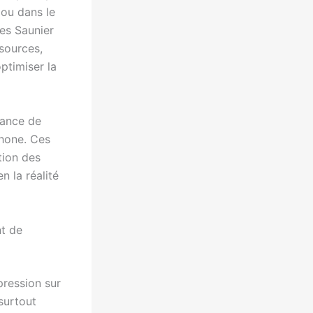
 ou dans le
res Saunier
sources,
ptimiser la
sance de
phone. Ces
tion des
n la réalité
nt de
 pression sur
surtout