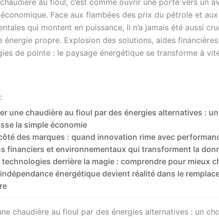
chaudière au fioul, c’est comme ouvrir une porte vers un av
s économique. Face aux flambées des prix du pétrole et au
tales qui montent en puissance, il n’a jamais été aussi cru
 énergie propre. Explosion des solutions, aides financières
gies de pointe : le paysage énergétique se transforme à vit
:
r une chaudière au fioul par des énergies alternatives : un
sse la simple économie
côté des marques : quand innovation rime avec performan
ns financiers et environnementaux qui transforment la don
 technologies derrière la magie : comprendre pour mieux ch
’indépendance énergétique devient réalité dans le rempla
re
e chaudière au fioul par des énergies alternatives : un cho