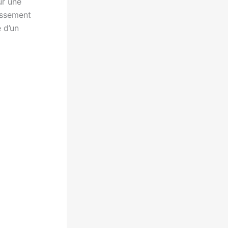
ur une
issement
 d’un