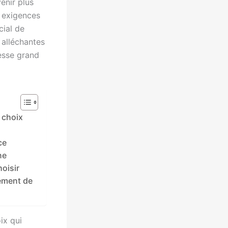
enir plus
x exigences
cial de
 alléchantes
esse grand
 choix
ce
ne
oisir
cement de
ix qui