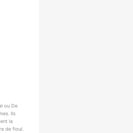
al ou De
es. Ils
ent la
e de fioul.