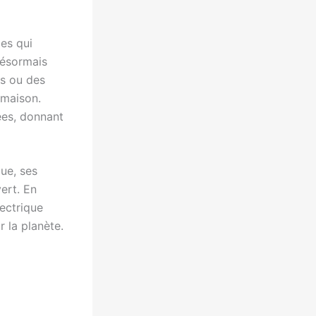
ies qui
désormais
s ou des
 maison.
ées, donnant
ue, ses
vert. En
ectrique
r la planète.