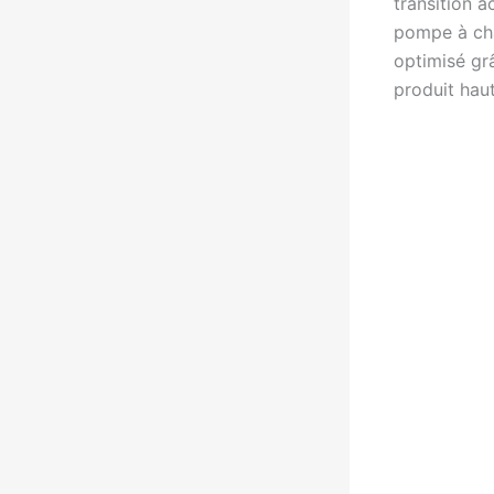
transition 
pompe à cha
optimisé grâ
produit hau