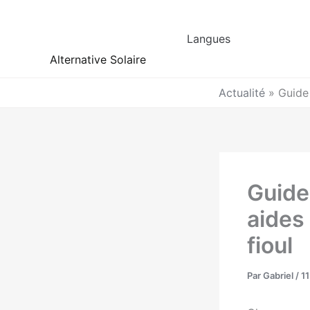
Aller
au
Langues
contenu
Alternative Solaire
Actualité
»
Guide 
Guide
aides
fioul
Par
Gabriel
/
1