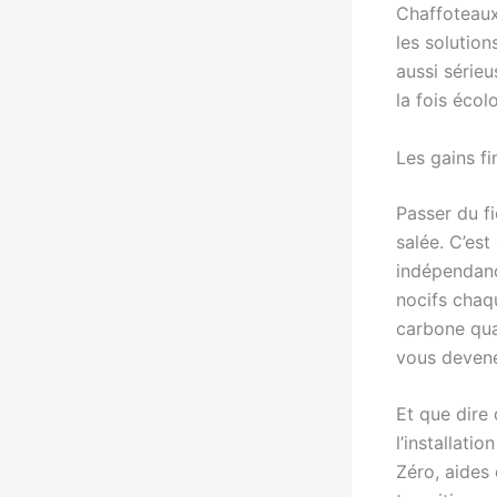
Chaffoteaux 
les solution
aussi série
la fois écol
Les gains f
Passer du fi
salée. C’es
indépendanc
nocifs chaq
carbone qua
vous devene
Et que dire 
l’installati
Zéro, aides 