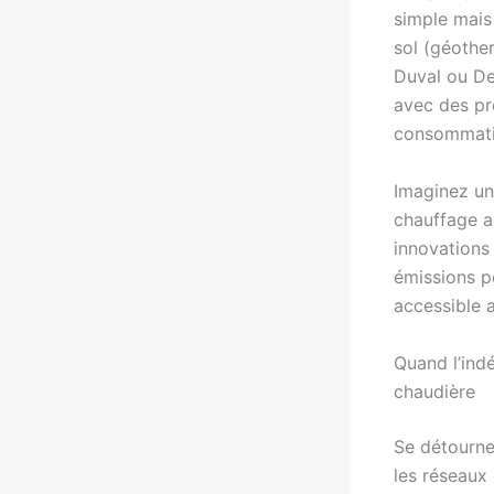
simple mais 
sol (géother
Duval ou De
avec des pr
consommati
Imaginez un
chauffage a
innovations 
émissions po
accessible a
Quand l’ind
chaudière
Se détourner
les réseaux 