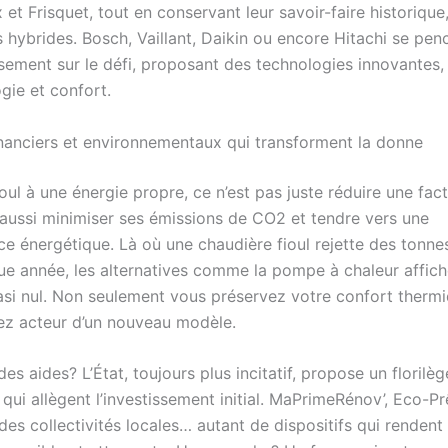
et Frisquet, tout en conservant leur savoir-faire historique,
s hybrides. Bosch, Vaillant, Daikin ou encore Hitachi se pe
usement sur le défi, proposant des technologies innovantes,
ogie et confort.
inanciers et environnementaux qui transforment la donne
oul à une énergie propre, ce n’est pas juste réduire une fac
t aussi minimiser ses émissions de CO2 et tendre vers une
e énergétique. Là où une chaudière fioul rejette des tonne
ue année, les alternatives comme la pompe à chaleur affich
si nul. Non seulement vous préservez votre confort thermi
z acteur d’un nouveau modèle.
des aides? L’État, toujours plus incitatif, propose un florilèg
on qui allègent l’investissement initial. MaPrimeRénov’, Eco-P
des collectivités locales… autant de dispositifs qui rendent