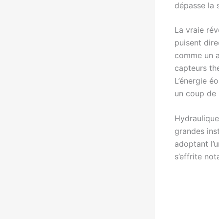
dépasse la 
La vraie ré
puisent dir
comme un al
capteurs the
L’énergie é
un coup de
Hydraulique
grandes inst
adoptant l’
s’effrite no