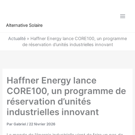
Aller
au
contenu
Alternative Solaire
Actualité
»
Haffner Energy lance CORE100, un programme
de réservation d’unités industrielles innovant
Haffner Energy lance
CORE100, un programme de
réservation d’unités
industrielles innovant
Par
Gabriel
/
22 février 2026
Le monde de l’énergie industrielle vient de faire un pas de