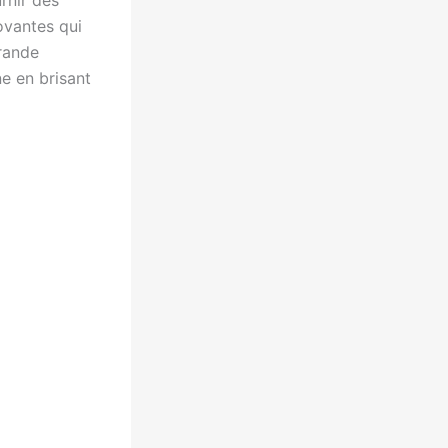
rnir des
ovantes qui
grande
e en brisant