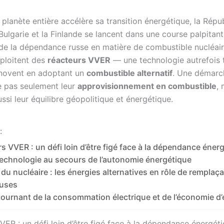
 planète entière accélère sa transition énergétique, la Répu
Bulgarie et la Finlande se lancent dans une course palpitan
r de la dépendance russe en matière de combustible nucléai
xploitent des
réacteurs VVER
— une technologie autrefois tr
novent en adoptant un
combustible alternatif
. Une démarc
e pas seulement leur
approvisionnement en combustible
, 
ssi leur équilibre géopolitique et énergétique.
:
s VVER : un défi loin d’être figé face à la dépendance éner
technologie au secours de l’autonomie énergétique
du nucléaire : les énergies alternatives en rôle de remplaç
uses
tournant de la consommation électrique et de l’économie d’
VER : un défi loin d’être figé face à la dépendance énergét