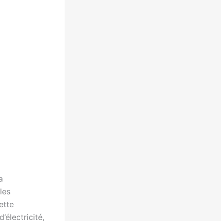
a
les
ette
’électricité,