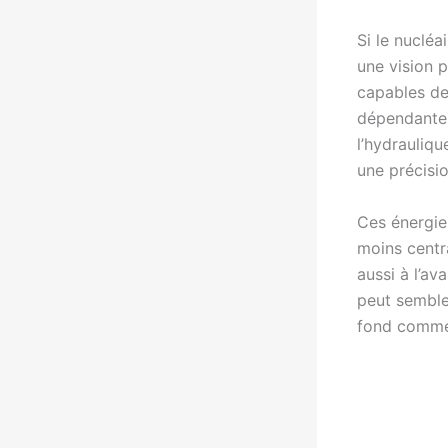
Si le nucléai
une vision p
capables de
dépendantes
l’hydrauliq
une précisi
Ces énergi
moins centr
aussi à l’a
peut semble
fond comme 