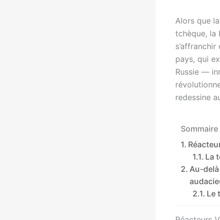
Alors que la
tchèque, la 
s’affranchi
pays, qui e
Russie — in
révolutionn
redessine au
Sommaire 
Réacteur
La 
Au-delà 
audacie
Le 
Réacteurs V