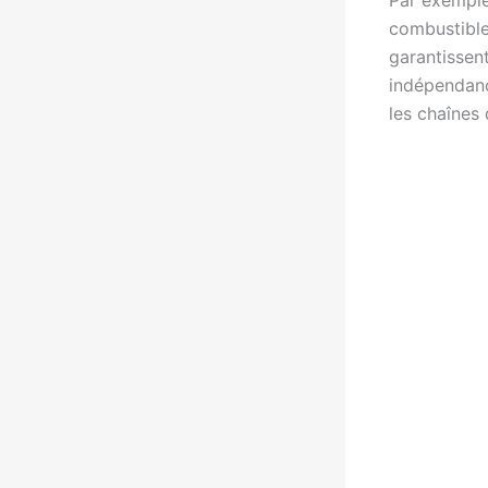
Par exemple
combustibles
garantissen
indépendanc
les chaînes