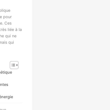
blique
te pour
re. Ces
ès liée à la
he qui ne
mais qui
gétique
antes
énergie
ique