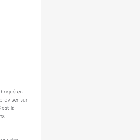
abriqué en
proviser sur
’est là
ns