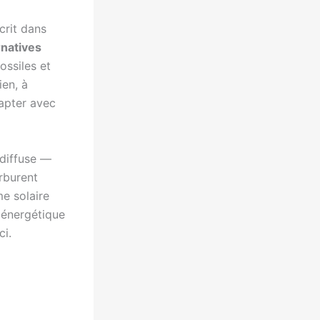
crit dans
rnatives
ossiles et
ien, à
capter avec
diffuse —
rburent
me solaire
 énergétique
ci.