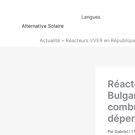
Aller
au
Langues
contenu
Alternative Solaire
Actualité
»
Réacteurs VVER en République 
Réact
Bulgar
combus
dépen
Par
Gabriel
/
1 