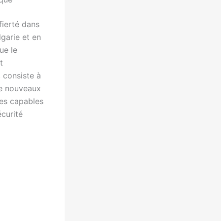
 fierté dans
garie et en
ue le
t
, consiste à
de nouveaux
ves capables
curité