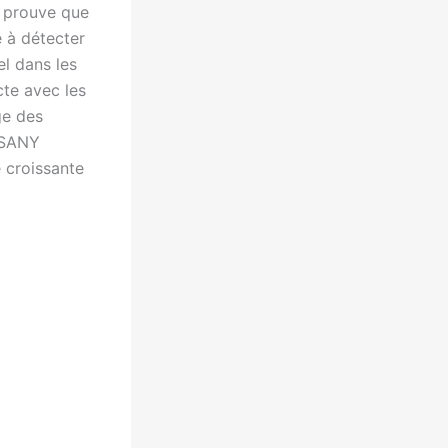
Y prouve que
 à détecter
el dans les
cte avec les
ge des
e SANY
 croissante