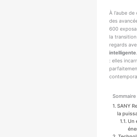
À l’aube de
des avancée
600 exposan
la transitio
regards avec
intelligente
: elles inca
parfaitemen
contempora
Sommaire 
SANY Ren
la puiss
Un 
éne
Technol