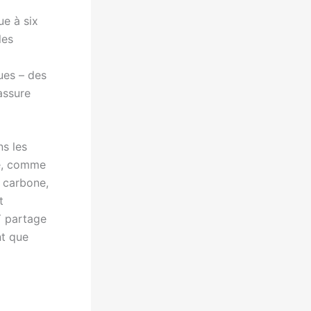
ue à six
les
ques – des
assure
s les
e, comme
e carbone,
t
Y partage
nt que