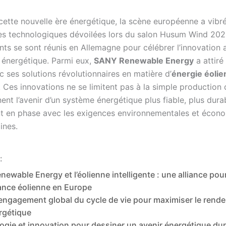
 cette nouvelle ère énergétique, la scène européenne a vibr
s technologiques dévoilées lors du salon Husum Wind 202
ts se sont réunis en Allemagne pour célébrer l’innovation
n énergétique. Parmi eux,
SANY Renewable Energy
a attiré
 ses solutions révolutionnaires en matière d’
énergie éoli
. Ces innovations ne se limitent pas à la simple production d
rnent l’avenir d’un système énergétique plus fiable, plus dura
t en phase avec les exigences environnementales et écon
ines.
:
ewable Energy et l’éolienne intelligente : une alliance pou
ance éolienne en Europe
engagement global du cycle de vie pour maximiser le rend
rgétique
ogie et innovation pour dessiner un avenir énergétique du