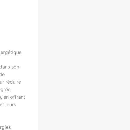
nergétique
 dans son
 de
ur réduire
égrée
, en offrant
nt leurs
rgies