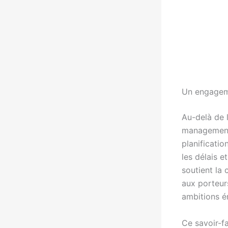
Un engageme
Au-delà de 
management 
planificatio
les délais e
soutient la 
aux porteur
ambitions é
Ce savoir-f