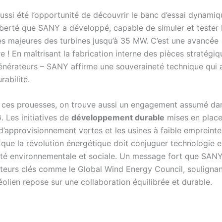
ussi été l’opportunité de découvrir le banc d’essai dynamiq
iberté que SANY a développé, capable de simuler et tester 
 majeures des turbines jusqu’à 35 MW. C’est une avancée
e ! En maîtrisant la fabrication interne des pièces stratégi
énérateurs – SANY affirme une souveraineté technique qui 
rabilité.
ces prouesses, on trouve aussi un engagement assumé dan
. Les initiatives de
développement durable
mises en plac
 d’approvisionnement vertes et les usines à faible empreint
que la révolution énergétique doit conjuguer technologie e
ité environnementale et sociale. Un message fort que SAN
teurs clés comme le Global Wind Energy Council, souligna
l’éolien repose sur une collaboration équilibrée et durable.