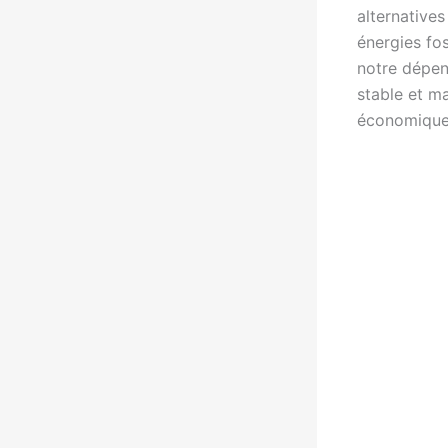
alternative
énergies foss
notre dépen
stable et ma
économiques