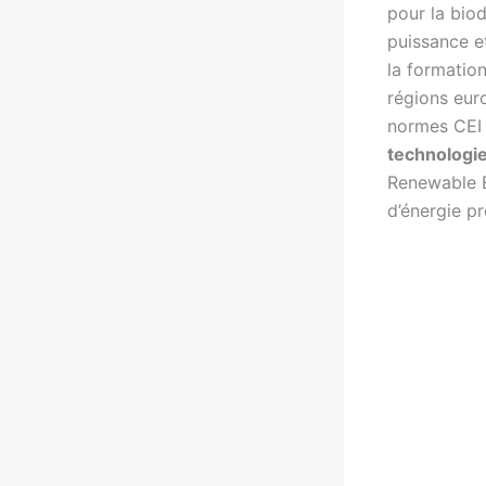
pour la bio
puissance e
la formation
régions eur
normes CEI 
technologi
Renewable E
d’énergie pr