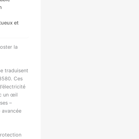
n
tueux et
oster la
e traduisent
18580. Ces
électricité
c un œil
ses –
e avancée
protection