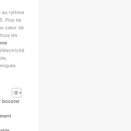
é au rythme
5. Plus de
 au cœur de
 tous les
enne
’électricité
ble,
omiques
r booster
ement
rable