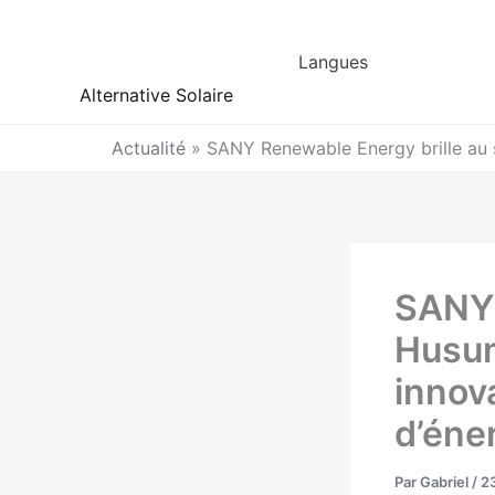
Aller
au
Langues
contenu
Alternative Solaire
Actualité
»
SANY Renewable Energy brille au s
SANY 
Husum
innov
d’éner
Par
Gabriel
/
2