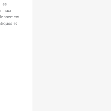
 les
iminuer
sionnement
atiques et