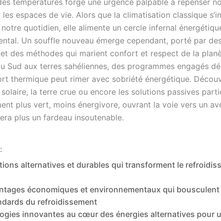
es températures forge une urgence palpable à repenser no
r les espaces de vie. Alors que la climatisation classique s’in
notre quotidien, elle alimente un cercle infernal énergétiqu
ntal. Un souffle nouveau émerge cependant, porté par de
 et des méthodes qui marient confort et respect de la plan
du Sud aux terres sahéliennes, des programmes engagés d
ort thermique peut rimer avec sobriété énergétique. Décou
olaire, la terre crue ou encore les solutions passives parti
ent plus vert, moins énergivore, ouvrant la voie vers un ave
sera plus un fardeau insoutenable.
:
tions alternatives et durables qui transforment le refroidi
ntages économiques et environnementaux qui bousculent 
ndards du refroidissement
ogies innovantes au cœur des énergies alternatives pour 