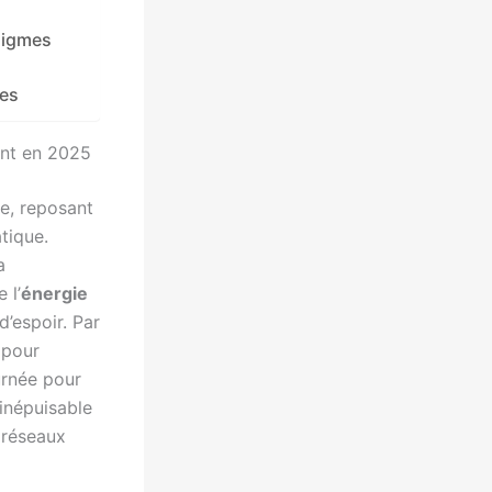
digmes
ées
ent en 2025
e, reposant
tique.
a
 l’
énergie
’espoir. Par
pour
urnée pour
 inépuisable
 réseaux