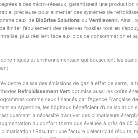
intégrées à des micro-réseaux, garantissent une production 
urable, précieuse pour alimenter des systèmes de refroidis
s comme ceux de
BioBrise Solutions
ou
Ventilavenir
. Ainsi,
e limiter l’épuisement des réserves fossiles tout en s’appu
ntralisé, plus résilient face aux pics de consommation et a
conomiques et environnementaux qui bousculent les stand
ment
’évidente baisse des émissions de gaz à effet de serre, la t
éthodes
Refroidissement Vert
optimise aussi les coûts éne
rogrammes comme ceux financés par l’Agence Française de
nt en Argentine, les hôpitaux bénéficient d’une isolation s
rastiquement la nécessité d’activer des climatiseurs énergi
 augmentation du confort thermique évaluée à près de 65 
a climatisation ! Résultat : une facture d’électricité réduite, 