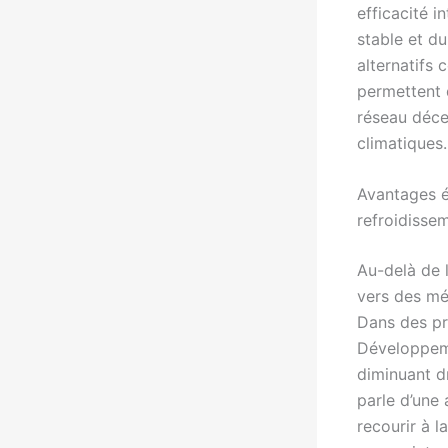
efficacité 
stable et d
alternatif
permettent d
réseau déce
climatiques.
Avantages é
refroidisse
Au-delà de l
vers des m
Dans des p
Développeme
diminuant d
parle d’une
recourir à l