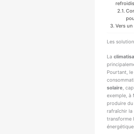
refroid
Con
pou
Vers un 
Les solutio
La
climatis
principaleme
Pourtant, le 
consommation
solaire
, cap
exemple, à 
produire du
rafraîchir l
transforme 
énergétique