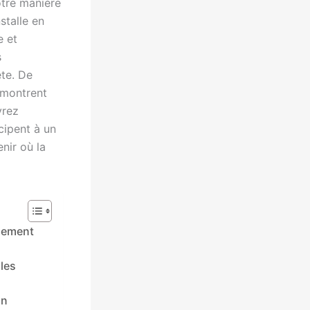
tre manière
stalle en
e et
s
ète. De
émontrent
vrez
cipent à un
nir où la
ssement
les
un