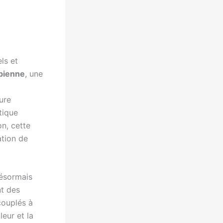
ls et
bienne
, une
ure
tique
on, cette
ation de
désormais
nt des
couplés à
eur et la