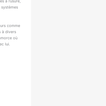
s à l’usure,
s systèmes
teurs comme
 à divers
s’amorce où
c lui.