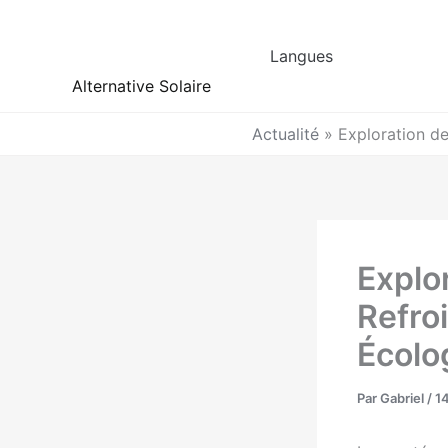
Aller
au
Langues
contenu
Alternative Solaire
Actualité
»
Exploration de
Explo
Refro
Écolo
Par
Gabriel
/
1