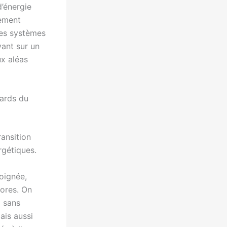
d’énergie
sement
 ces systèmes
yant sur un
ux aléas
ards du
ransition
rgétiques.
oignée,
vores. On
% sans
mais aussi