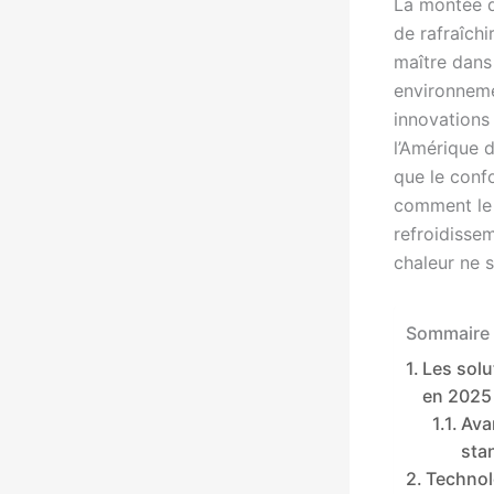
La montée d
de rafraîchi
maître dans 
environneme
innovations
l’Amérique 
que le conf
comment le s
refroidissem
chaleur ne 
Sommaire 
Les solu
en 2025
Ava
sta
Technol