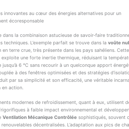
s innovantes au cœur des énergies alternatives pour un
ment écoresponsable
e dans la combinaison astucieuse de savoir-faire traditionne
ns techniques. L’exemple parfait se trouve dans la
voûte nu
 en terre crue, très présente dans les pays sahéliens. Cette
 exploite une forte inertie thermique, réduisant la températ
de jusqu’à 6 °C sans recourir à un quelconque apport énergé
ouplée à des fenêtres optimisées et des stratégies d’isolati
it par sa simplicité et son efficacité, une véritable incarn
n
en action.
ents modernes de refroidissement, quant à eux, utilisent 
 frigorifiques à faible impact environnemental et développe
e
Ventilation Mécanique Contrôlée
sophistiqués, souvent 
renouvelables décentralisées. L’adaptation aux pics de chal