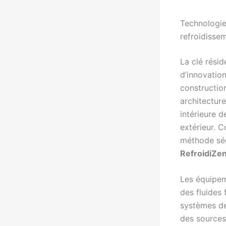
Technologie
refroidisse
La clé résid
d’innovatio
construction
architecture
intérieure 
extérieur. C
méthode sédu
RefroidiZe
Les équipem
des fluides
systèmes d
des sources 