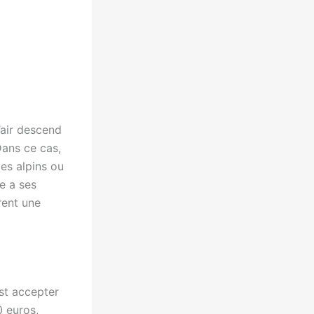
’air descend
Dans ce cas,
es alpins ou
e a ses
rent une
st accepter
0 euros,