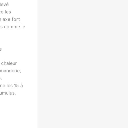
levé
re les
 axe fort
ves comme le
e
 chaleur
buanderie,
.
ne les 15 à
umulus.