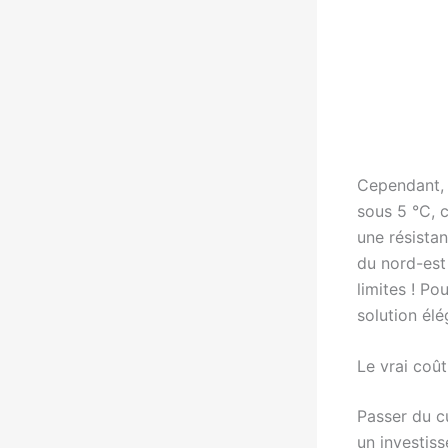
Cependant, 
sous 5 °C, c
une résista
du nord-est 
limites ! Po
solution élé
Le vrai coû
Passer du c
un investis