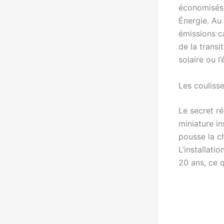
économisés 
Énergie. Au 
émissions c
de la transi
solaire ou l
Les couliss
Le secret r
miniature i
pousse la ch
L’installati
20 ans, ce 