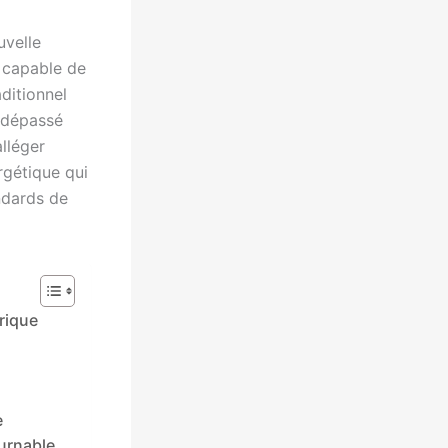
uvelle
 capable de
ditionnel
 dépassé
lléger
rgétique qui
endards de
rique
e
ournable