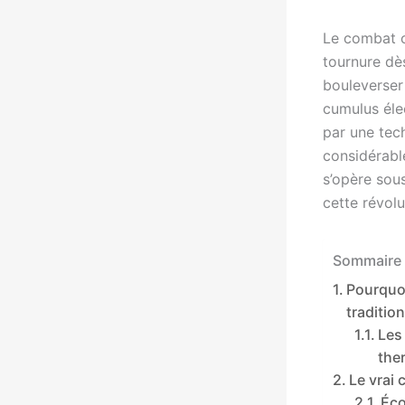
Le combat c
tournure dè
bouleverser 
cumulus éle
par une tec
considérable
s’opère sous
cette révolu
Sommaire 
Pourquoi
traditio
Les
the
Le vrai
Éco