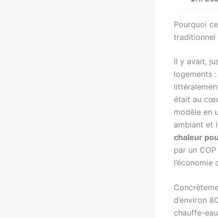
Pourquoi ce
traditionnel
Il y avait, 
logements : 
littéralemen
était au cœ
modèle en ut
ambiant et l
chaleur po
par un COP 
l’économie d
Concrètemen
d’environ 8
chauffe-eau.