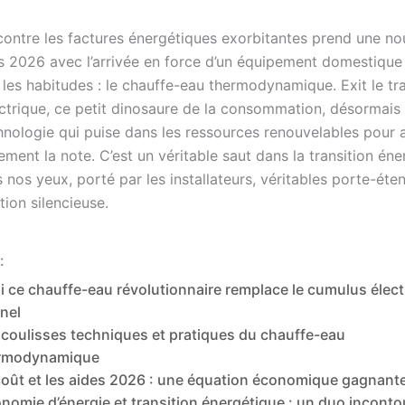
ontre les factures énergétiques exorbitantes prend une no
s 2026 avec l’arrivée en force d’un équipement domestique
les habitudes : le chauffe-eau thermodynamique. Exit le tra
ctrique, ce petit dinosaure de la consommation, désormais
hnologie qui puise dans les ressources renouvelables pour a
ment la note. C’est un véritable saut dans la transition éne
 nos yeux, porté par les installateurs, véritables porte-ét
tion silencieuse.
:
 ce chauffe-eau révolutionnaire remplace le cumulus élect
nnel
 coulisses techniques et pratiques du chauffe-eau
rmodynamique
 coût et les aides 2026 : une équation économique gagnant
nomie d’énergie et transition énergétique : un duo incont