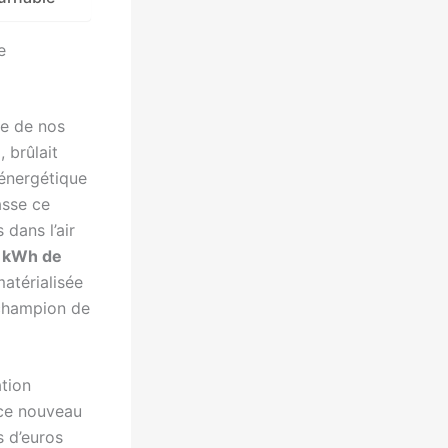
e
re de nos
 brûlait
 énergétique
asse ce
 dans l’air
 kWh de
matérialisée
 champion de
tion
 ce nouveau
s d’euros