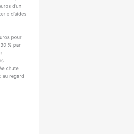
uros d’un
erie d’aides
euros pour
 30 % par
ur
ns
vée chute
t au regard