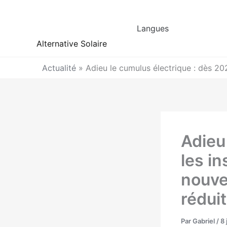
Aller
au
Langues
contenu
Alternative Solaire
Actualité
»
Adieu le cumulus électrique : dès 202
Adieu
les in
nouve
rédui
Par
Gabriel
/
8 