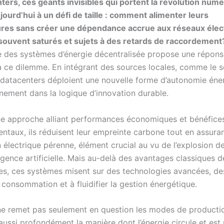
ters, ces géants invisibles qui portent la révolution numé
jourd’hui à un défi de taille : comment alimenter leurs
ures sans créer une dépendance accrue aux réseaux élec
souvent saturés et sujets à des retards de raccordement
 des systèmes d’énergie décentralisée propose une répons
à ce dilemme. En intégrant des sources locales, comme le s
es datacenters déploient une nouvelle forme d’autonomie éne
einement dans la logique d’innovation durable.
ne approche alliant performances économiques et bénéfice
ntaux, ils réduisent leur empreinte carbone tout en assura
 électrique pérenne, élément crucial au vu de l’explosion d
elligence artificielle. Mais au-delà des avantages classiques 
es, ces systèmes misent sur des technologies avancées, de
 consommation et à fluidifier la gestion énergétique.
ne remet pas seulement en question les modes de production
ussi profondément la manière dont l’énergie circule et est u