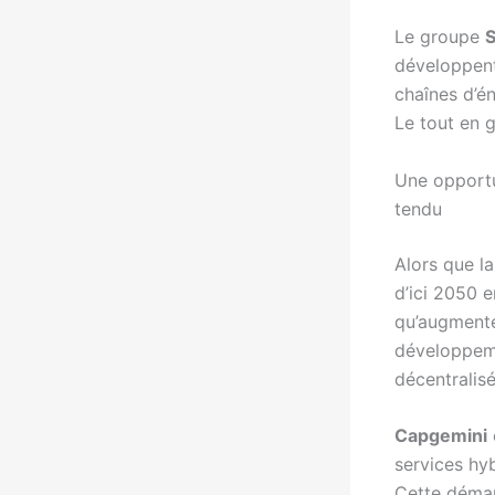
Le groupe
développent
chaînes d’én
Le tout en g
Une opportu
tendu
Alors que l
d’ici 2050 e
qu’augmente
développeme
décentralis
Capgemini
services hy
Cette démar