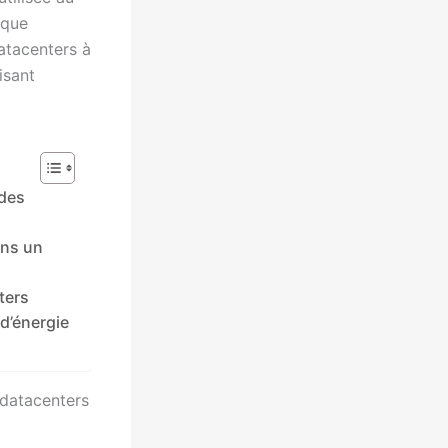
 que
datacenters à
isant
 des
ans un
ters
d’énergie
 datacenters