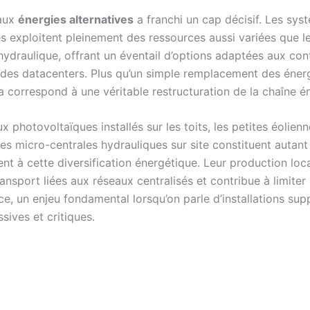
 aux
énergies alternatives
a franchi un cap décisif. Les sys
s exploitent pleinement des ressources aussi variées que le
l’hydraulique, offrant un éventail d’options adaptées aux con
 des datacenters. Plus qu’un simple remplacement des éner
la correspond à une véritable restructuration de la chaîne é
 photovoltaïques installés sur les toits, les petites éolien
es micro-centrales hydrauliques sur site constituent autant
ent à cette diversification énergétique. Leur production loca
ansport liées aux réseaux centralisés et contribue à limiter 
ce, un enjeu fondamental lorsqu’on parle d’installations su
sives et critiques.