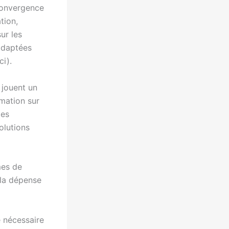
convergence
tion,
ur les
 adaptées
ci).
, jouent un
mation sur
des
olutions
mes de
 la dépense
 nécessaire