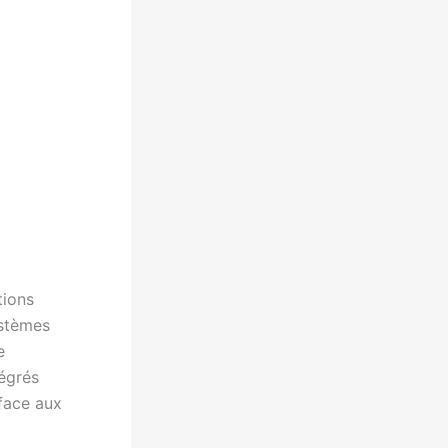
tions
ystèmes
e
tégrés
face aux