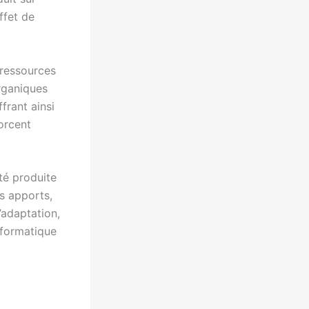
ffet de
 ressources
rganiques
ffrant ainsi
forcent
ité produite
es apports,
’adaptation,
nformatique