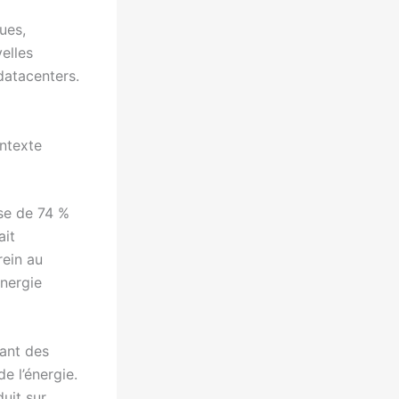
ues,
elles
 datacenters.
ntexte
se de 74 %
ait
rein au
énergie
ant des
e l’énergie.
uit sur