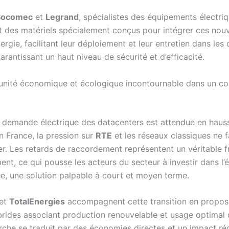
Socomec
et
Legrand
, spécialistes des équipements électriq
 des matériels spécialement conçus pour intégrer ces nouv
ergie, facilitant leur déploiement et leur entretien dans les
arantissant un haut niveau de sécurité et d’efficacité.
nité économique et écologique incontournable dans un co
a demande électrique des datacenters est attendue en haus
n France, la pression sur
RTE
et les réseaux classiques ne f
r. Les retards de raccordement représentent un véritable f
nt, ce qui pousse les acteurs du secteur à investir dans l’
ée, une solution palpable à court et moyen terme.
et
TotalEnergies
accompagnent cette transition en propos
brides associant production renouvelable et usage optimal d
che se traduit par des économies directes et un impact réd