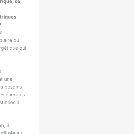
rique, se
triques
?
e
olaire ou
rgétique qui
s
nt une
es besoins
des énergies
stinées à
, il
tilisée au