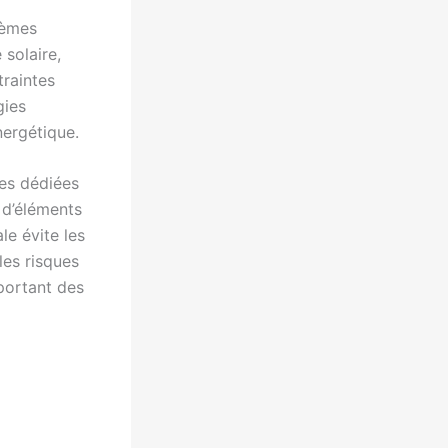
tèmes
 solaire,
traintes
gies
nergétique.
nes dédiées
 d’éléments
le évite les
les risques
pportant des