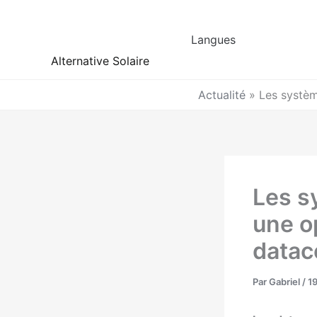
Aller
au
Langues
contenu
Alternative Solaire
Actualité
»
Les systèm
Les s
une o
datac
Par
Gabriel
/
1