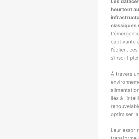
Les datacen
heurtent au
infrastruct
classiques 
L’émergence
captivante 
l’éolien, c
s’inscrit pl
À travers u
environneme
alimentation
liés à l’int
renouvelabl
optimiser la
Leur essor 
transforme a