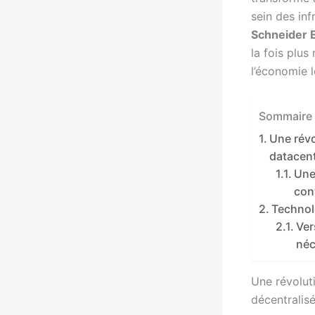
sein des inf
Schneider E
la fois plus
l’économie l
Sommaire 
Une révo
datacent
Une
con
Technol
Ver
néc
Une révolut
décentralis