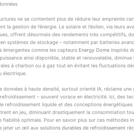
 données
uctures ne se contentent plus de réduire leur empreinte car
nt la gestion de l’énergie. Le solaire et l’éolien, via leurs a
ues, offrent désormais des rendements très compétitifs, do
 en systèmes de stockage – notamment par batteries avan
es émergentes comme les capteurs
Energy Dome
inspirés d
uissance ainsi disponible, stable et renouvelable, diminue 
rales à charbon ou à gaz tout en évitant les fluctuations d
u électrique.
e données à haute densité, surtout orienté IA, réclame une 
efroidissement – souvent vorace en électricité. Ici, des te
de refroidissement liquide et des conceptions énergétiques 
ntrent en jeu, diminuant drastiquement la consommation tou
 fiabilité optimale. Pour en savoir plus sur ces méthodes i
 de jeter un œil aux
solutions durables de refroidissement
réc