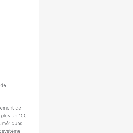
nde
lement de
r plus de 150
numériques,
cosystème