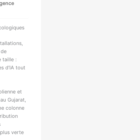
igence
cologiques
allations,
 de
aille :
s d’IA tout
olienne et
au Gujarat,
me colonne
ribution
s
plus verte