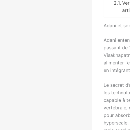
Ver
arti
Adani et so
Adani entend
passant de 
Visakhapatn
alimenter l
en intégran
Le secret d’
les technol
capable à t
vertébrale, 
pour absorb
hyperscale.