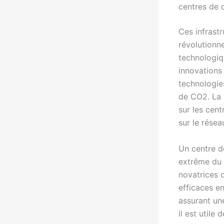
centres de
Ces infrastr
révolutionne
technologiq
innovations
technologi
de CO2. La p
sur les cent
sur le résea
Un centre d
extrême du r
novatrices 
efficaces e
assurant une
il est utile