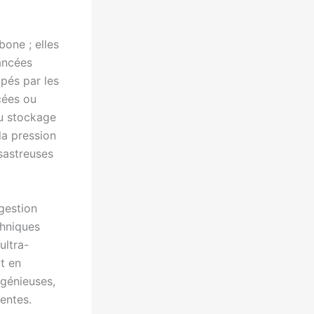
bone ; elles
vancées
pés par les
cées ou
u stockage
la pression
ésastreuses
gestion
chniques
ultra-
t en
ngénieuses,
entes.