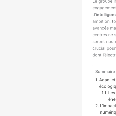
Le groupe i
engagemen
d’
intelligenc
ambition, t
avancée maj
centres ne 
seront nourr
crucial pour
dont l’élect
Sommaire 
Adani et
écologi
Les
éne
L’impac
numériq