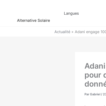
Aller
au
Langues
contenu
Alternative Solaire
Actualité
»
Adani engage 100
Adani
pour 
donné
Par
Gabriel
/
23