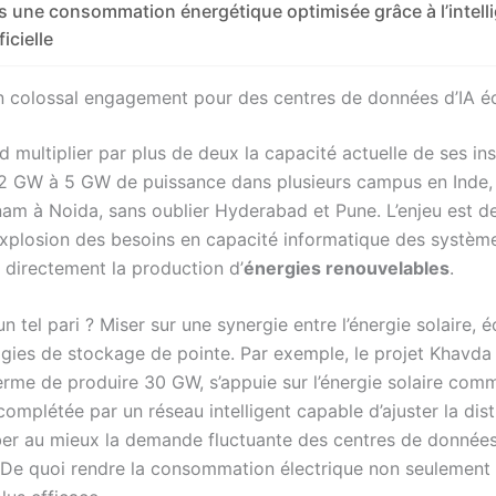
s une consommation énergétique optimisée grâce à l’intell
ficielle
n colossal engagement pour des centres de données d’IA é
 multiplier par plus de deux la capacité actuelle de ses inst
2 GW à 5 GW de puissance dans plusieurs campus en Inde,
am à Noida, sans oublier Hyderabad et Pune. L’enjeu est de t
’explosion des besoins en capacité informatique des système
t directement la production d’
énergies renouvelables
.
un tel pari ? Miser sur une synergie entre l’énergie solaire, é
ogies de stockage de pointe. Par exemple, le projet Khavda 
erme de produire 30 GW, s’appuie sur l’énergie solaire com
complétée par un réseau intelligent capable d’ajuster la dist
er au mieux la demande fluctuante des centres de donnée
 De quoi rendre la consommation électrique non seulement 