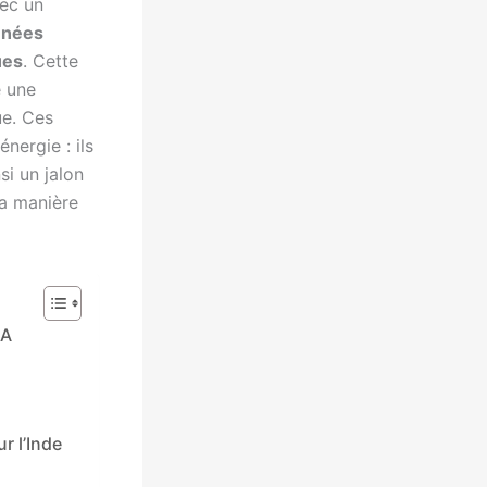
vec un
nnées
ues
. Cette
 une
ue. Ces
nergie : ils
si un jalon
la manière
IA
r l’Inde