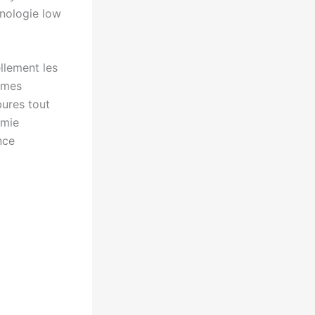
hnologie low
llement les
èmes
bures tout
omie
nce