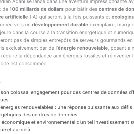
ndien Adani se lance dans une aventure impressionnante a
t de
100 milliards de dollars
pour bâtir des
centres de do
e artificielle
(IA) qui seront à la fois puissants et
écologiq
ournée vers un
développement durable
exemplaire, marque
eure dans la course à la transition énergétique et numériq
seront pas de simples entrepôts de serveurs gourmands en é
is exclusivement par de l’
énergie renouvelable
, posant ain
 réduire la dépendance aux énergies fossiles et réinventer 
ricité est consommée.
:
 son colossal engagement pour des centres de données d’
ques
 énergies renouvelables : une réponse puissante aux défis
rgétiques des centres de données
t économique et environnemental d’un tel investissement su
ue et au-delà